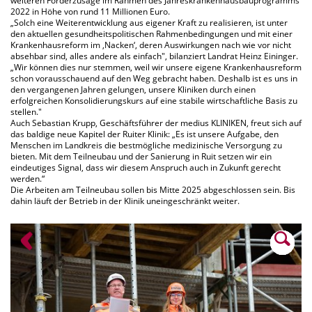
weiteren Förderzusage im Rahmen des Jahreskrankenhausbauprogramms
2022 in Höhe von rund 11 Millionen Euro.
„Solch eine Weiterentwicklung aus eigener Kraft zu realisieren, ist unter
den aktuellen gesundheitspolitischen Rahmenbedingungen und mit einer
Krankenhausreform im ‚Nacken‘, deren Auswirkungen nach wie vor nicht
absehbar sind, alles andere als einfach", bilanziert Landrat Heinz Eininger.
„Wir können dies nur stemmen, weil wir unsere eigene Krankenhausreform
schon vorausschauend auf den Weg gebracht haben. Deshalb ist es uns in
den vergangenen Jahren gelungen, unsere Kliniken durch einen
erfolgreichen Konsolidierungskurs auf eine stabile wirtschaftliche Basis zu
stellen."
Auch Sebastian Krupp, Geschäftsführer der medius KLINIKEN, freut sich auf
das baldige neue Kapitel der Ruiter Klinik: „Es ist unsere Aufgabe, den
Menschen im Landkreis die bestmögliche medizinische Versorgung zu
bieten. Mit dem Teilneubau und der Sanierung in Ruit setzen wir ein
eindeutiges Signal, dass wir diesem Anspruch auch in Zukunft gerecht
werden.“
Die Arbeiten am Teilneubau sollen bis Mitte 2025 abgeschlossen sein. Bis
dahin läuft der Betrieb in der Klinik uneingeschränkt weiter.