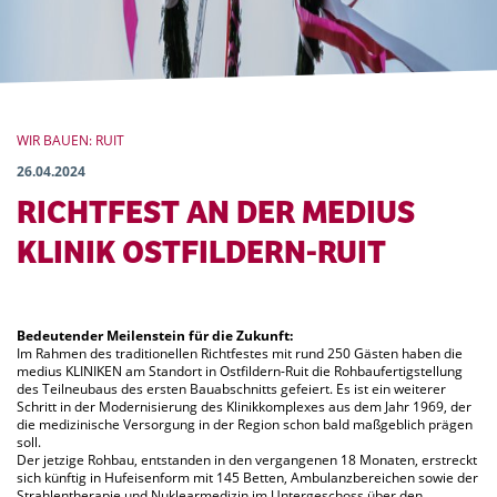
WIR BAUEN: RUIT
26.04.2024
RICHTFEST AN DER MEDIUS
KLINIK OSTFILDERN-RUIT
Bedeutender Meilenstein für die Zukunft:
Im Rahmen des traditionellen Richtfestes mit rund 250 Gästen haben die
medius KLINIKEN am Standort in Ostfildern-Ruit die Rohbaufertigstellung
des Teilneubaus des ersten Bauabschnitts gefeiert. Es ist ein weiterer
Schritt in der Modernisierung des Klinikkomplexes aus dem Jahr 1969, der
die medizinische Versorgung in der Region schon bald maßgeblich prägen
soll.
Der jetzige Rohbau, entstanden in den vergangenen 18 Monaten, erstreckt
sich künftig in Hufeisenform mit 145 Betten, Ambulanzbereichen sowie der
Strahlentherapie und Nuklearmedizin im Untergeschoss über den