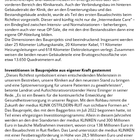
vorderen Bereich des Klinikareals. Auch der Verbindungsbau im hinteren
Gebäudetrakt der Klinik, der an den Erweiterungsbau und das
Bestandsgebäude andockt, wurde als Teil des ersten Bauabschnitts beim
Richtfest vorgestellt. Dieser wird künftig nicht nur die „Intermediate Care“ –
ein Bindeglied zwischen Intensiv- und Normalstationen – beherbergen,
sondern auch vier neue OP-Säle, die mit den drei Bestandssälen dann eine
eigene OP-Abteilung bilden.
Die Dimensionen des Bauprojekts sind beeindruckend: Insgesamt werden
über 25 Kilometer Lüftungskanäle, 20 Kilometer Kabel, 11 Kilometer
Heizungsleitungen und 618 Kilometer Elektroleitungen verlegt. Zusammen
weisen die beiden neuen Gebäudeteile eine Bruttogeschossfläche von
etwa 13.650 Quadratmetern auf.
Investitionen in Bauprojekte aus eigener Kraft gestemmt
„Dieses Richtfest symbolisiert einen entscheidenden Meilenstein in
unserem Bestreben, unsere Kliniken auf den neuesten Stand zu bringen
und eine Spitzenversorgung für unsere Patienten zu gewährleisten",
betonte Landrat und Aufsichtsratsvorsitzender Heinz Eininger in seiner
Rede. „Es ist ein Beweis für die kontinuierliche Entwicklung der
Gesundheitsversorgung in unserer Region. Mit dem Rohbau nimmt die
Zukunft der medius KLINIK OSTFILDERN-RUIT nun sichtbare Formen an.“
Das Bauprojekt, das mit dem Baggerbiss im Juli 2022 begonnen hatte, ist
Teil eines ehrgeizigen Investitionsprogramms: Allein in diesem Jahrzehnt
werden an den drei Standorten der medius KLINIKEN rund 300 Millionen
Euro in bauliche Maßnahmen investiert, wovon circa 138 Millionen Euro in
den Bauabschnitt in Ruit fließen. Das Land unterstützt die medius KLINIKEN
mit einer Festbetragsförderung in Höhe von 28,5 Millionen Euro und einer